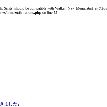
th, $args) should be compatible with Walker_Nav_Menu::start_el(&$outp
mes/tomozo/functions.php
on line
75
きました｡