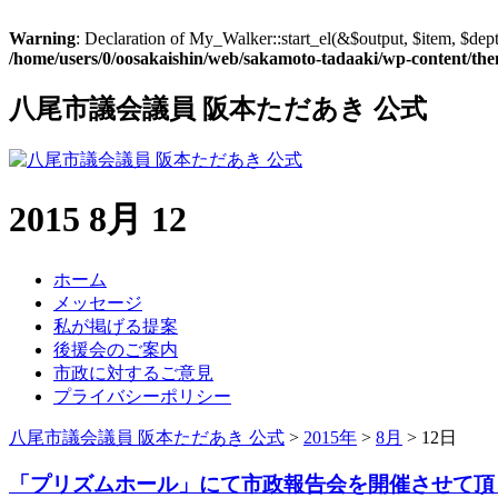
Warning
: Declaration of My_Walker::start_el(&$output, $item, $dep
/home/users/0/oosakaishin/web/sakamoto-tadaaki/wp-content/the
八尾市議会議員 阪本ただあき 公式
2015 8月 12
ホーム
メッセージ
私が掲げる提案
後援会のご案内
市政に対するご意見
プライバシーポリシー
八尾市議会議員 阪本ただあき 公式
>
2015年
>
8月
>
12日
「プリズムホール」にて市政報告会を開催させて頂