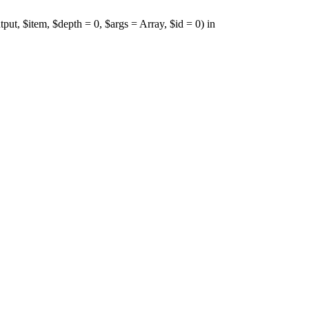
ut, $item, $depth = 0, $args = Array, $id = 0) in