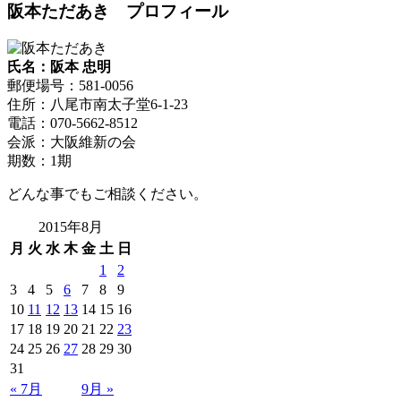
阪本ただあき プロフィール
氏名：阪本 忠明
郵便場号：581-0056
住所：八尾市南太子堂6-1-23
電話：070-5662-8512
会派：大阪維新の会
期数：1期
どんな事でもご相談ください。
2015年8月
月
火
水
木
金
土
日
1
2
3
4
5
6
7
8
9
10
11
12
13
14
15
16
17
18
19
20
21
22
23
24
25
26
27
28
29
30
31
« 7月
9月 »